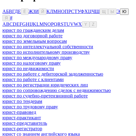
А
Б
В
Г
Д
Е
Ж
З
И
К
Л
М
Н
О
П
Р
С
Т
У
Ф
Х
Ц
Ч
Ш
Э
Ё
Й
Щ
Ы
Ю
#
Я
A
B
C
D
E
F
G
H
I
J
K
L
M
N
O
P
Q
R
S
T
U
V
W
X
Y
Z
юрист по гражданским делам
юрист по договорной работе
юрист по земельным вопросам
юрист по интеллектуальной собственности
юрист по исполнительному производству
юрист по международному праву
юрист по налоговому праву
юрист по недвижимости
юрист по работе с дебиторской задолженностью
юрист по работе с клиентами
юрист по регистрации юридических лиц
юрист по сопровождению сделок с недвижимостью
юрист по судебно-претензионной работе
юрист по тендерам
юрист по трудовому праву
юрист-правовед
юрист-практикант
юрист-представитель
юрист-регистратор
юрист со знанием английского языка