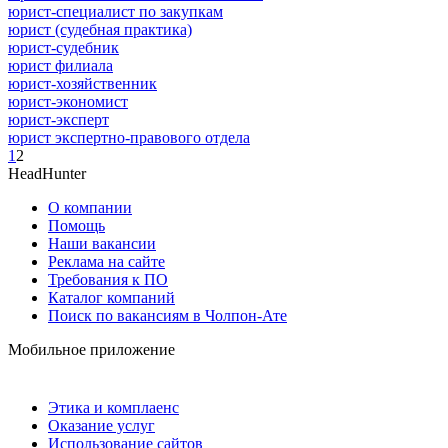
юрист-специалист по закупкам
юрист (судебная практика)
юрист-судебник
юрист филиала
юрист-хозяйственник
юрист-экономист
юрист-эксперт
юрист экспертно-правового отдела
1
2
HeadHunter
О компании
Помощь
Наши вакансии
Реклама на сайте
Требования к ПО
Каталог компаний
Поиск по вакансиям в Чолпон-Ате
Мобильное приложение
Этика и комплаенс
Оказание услуг
Использование сайтов