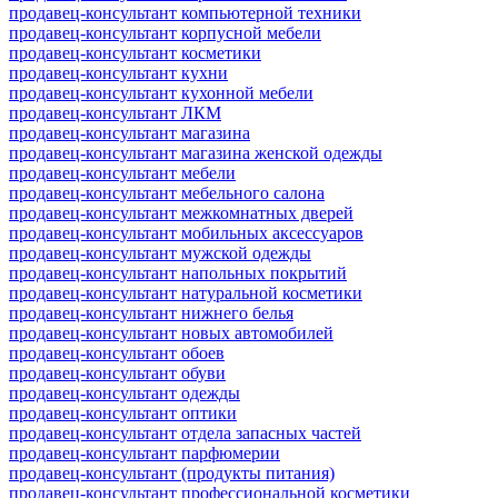
продавец-консультант компьютерной техники
продавец-консультант корпусной мебели
продавец-консультант косметики
продавец-консультант кухни
продавец-консультант кухонной мебели
продавец-консультант ЛКМ
продавец-консультант магазина
продавец-консультант магазина женской одежды
продавец-консультант мебели
продавец-консультант мебельного салона
продавец-консультант межкомнатных дверей
продавец-консультант мобильных аксессуаров
продавец-консультант мужской одежды
продавец-консультант напольных покрытий
продавец-консультант натуральной косметики
продавец-консультант нижнего белья
продавец-консультант новых автомобилей
продавец-консультант обоев
продавец-консультант обуви
продавец-консультант одежды
продавец-консультант оптики
продавец-консультант отдела запасных частей
продавец-консультант парфюмерии
продавец-консультант (продукты питания)
продавец-консультант профессиональной косметики