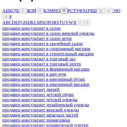
А
Б
В
Г
Д
Е
Ж
З
И
К
Л
М
Н
О
Р
С
Т
У
Ф
Х
Ц
Ч
Ш
Э
Ю
Ё
Й
П
Щ
Ы
#
Я
A
B
C
D
E
F
G
H
I
J
K
L
M
N
O
P
Q
R
S
T
U
V
W
X
Y
Z
продавец-консультант в салон
продавец-консультант в салон женской одежды
продавец-консультант в салон штор
продавец-консультант в свадебный салон
продавец-консультант в спортивный магазин
продавец-консультант в строительный магазин
продавец-консультант в торговый зал
продавец-консультант в торговый центр
продавец-консультант в фирменный магазин
продавец-консультант в шоу-рум
продавец-консультант в ювелирный бутик
продавец-консультант в ювелирный магазин
продавец-консультант дверей
продавец-консультант детской обуви
продавец-консультант детской одежды
продавец-консультант дизайнерской одежды
продавец-консультант женской одежды
продавец-консультант запасных частей
продавец-консультант зоомагазина
продавец-консультант керамической плитки