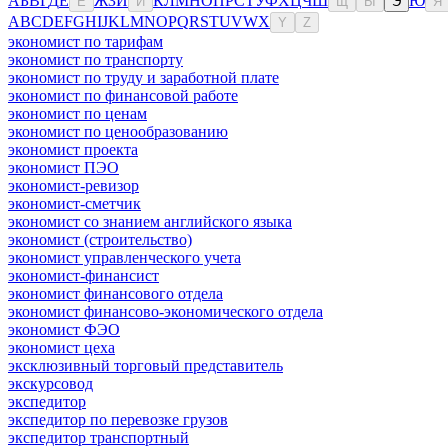
А
Б
В
Г
Д
Е
Ж
З
И
К
Л
М
Н
О
П
Р
С
Т
У
Ф
Х
Ц
Ч
Ш
Ю
Ё
Й
Щ
Ы
Э
Я
A
B
C
D
E
F
G
H
I
J
K
L
M
N
O
P
Q
R
S
T
U
V
W
X
Y
Z
экономист по тарифам
экономист по транспорту
экономист по труду и заработной плате
экономист по финансовой работе
экономист по ценам
экономист по ценообразованию
экономист проекта
экономист ПЭО
экономист-ревизор
экономист-сметчик
экономист со знанием английского языка
экономист (строительство)
экономист управленческого учета
экономист-финансист
экономист финансового отдела
экономист финансово-экономического отдела
экономист ФЭО
экономист цеха
эксклюзивный торговый представитель
экскурсовод
экспедитор
экспедитор по перевозке грузов
экспедитор транспортный