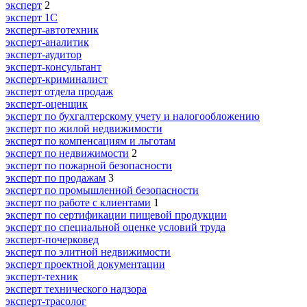
эксперт
2
эксперт 1С
эксперт-автотехник
эксперт-аналитик
эксперт-аудитор
эксперт-консультант
эксперт-криминалист
эксперт отдела продаж
эксперт-оценщик
эксперт по бухгалтерскому учету и налогообложению
эксперт по жилой недвижимости
эксперт по компенсациям и льготам
эксперт по недвижимости
2
эксперт по пожарной безопасности
эксперт по продажам
3
эксперт по промышленной безопасности
эксперт по работе с клиентами
1
эксперт по сертификации пищевой продукции
эксперт по специальной оценке условий труда
эксперт-почерковед
эксперт по элитной недвижимости
эксперт проектной документации
эксперт-техник
эксперт технического надзора
эксперт-трасолог